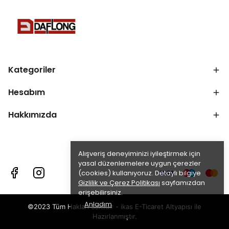
Kategoriler
Hesabım
Hakkımızda
Alışveriş deneyiminizi iyileştirmek için
yasal düzenlemelere uygun çerezler
(cookies) kullanıyoruz. Detaylı bilgiye
Gizlilik ve Çerez Politikası
sayfamızdan
erişebilirsiniz.
Anladım
©2023 Tüm Hakları Saklıdır - ikas E-Ticaret
Altyapısı ile
Hazırlanmıştır.