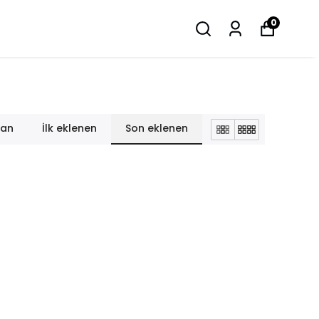
0
lan
İlk eklenen
Son eklenen